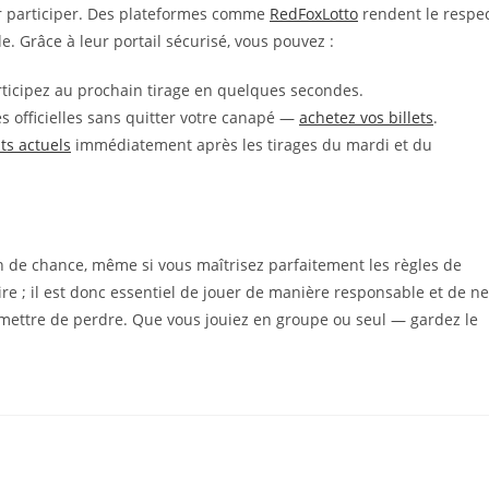
our participer. Des plateformes comme
RedFoxLotto
rendent le respe
. Grâce à leur portail sécurisé, vous pouvez :
ticipez au prochain tirage en quelques secondes.
officielles sans quitter votre canapé —
achetez vos billets
.
s actuels
immédiatement après les tirages du mardi et du
on de chance, même si vous maîtrisez parfaitement les règles de
re ; il est donc essentiel de jouer de manière responsable et de ne
ettre de perdre. Que vous jouiez en groupe ou seul — gardez le