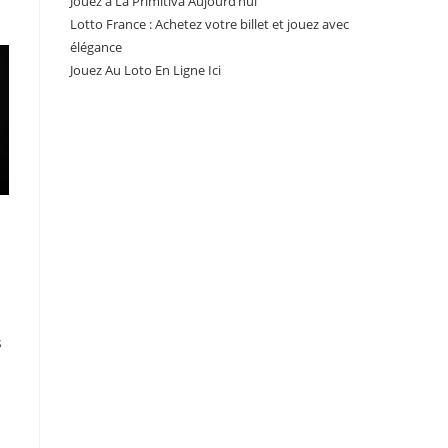
Jouez à La Primitiva Aujourd’hui
Lotto France : Achetez votre billet et jouez avec
élégance
Jouez Au Loto En Ligne Ici
s