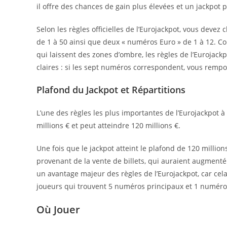
il offre des chances de gain plus élevées et un jackpot 
Selon les règles officielles de l’Eurojackpot, vous devez
de 1 à 50 ainsi que deux « numéros Euro » de 1 à 12. Co
qui laissent des zones d’ombre, les règles de l’Eurojack
claires : si les sept numéros correspondent, vous rempor
Plafond du Jackpot et Répartitions
L’une des règles les plus importantes de l’Eurojackpot à
millions € et peut atteindre 120 millions €.
Une fois que le jackpot atteint le plafond de 120 million
provenant de la vente de billets, qui auraient augmenté 
un avantage majeur des règles de l’Eurojackpot, car cel
joueurs qui trouvent 5 numéros principaux et 1 numéro
Où Jouer