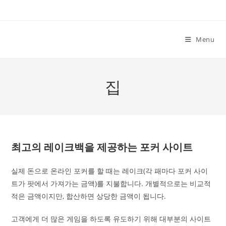
Skip
to
content
Menu
집
최고의 레이크백을 제공하는 포커 사이트
실제 돈으로 온라인 포커를 할 때는 레이크(각 패마다 포커 사이
트가 팟에서 가져가는 금액)를 지불합니다. 개별적으로는 비교적
적은 금액이지만, 합산하면 상당한 금액이 됩니다.
고객에게 더 많은 게임을 하도록 유도하기 위해 대부분의 사이트