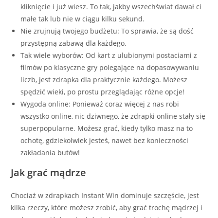
kliknięcie i już wiesz. To tak, jakby wszechświat dawał ci
małe tak lub nie w ciągu kilku sekund.
Nie zrujnują twojego budżetu: To sprawia, że ​​są dość
przystępną zabawą dla każdego.
Tak wiele wyborów: Od kart z ulubionymi postaciami z
filmów po klasyczne gry polegające na dopasowywaniu
liczb, jest zdrapka dla praktycznie każdego. Możesz
spędzić wieki, po prostu przeglądając różne opcje!
Wygoda online: Ponieważ coraz więcej z nas robi
wszystko online, nic dziwnego, że zdrapki online stały się
superpopularne. Możesz grać, kiedy tylko masz na to
ochotę, gdziekolwiek jesteś, nawet bez konieczności
zakładania butów!
Jak grać mądrze
Chociaż w zdrapkach Instant Win dominuje szczęście, jest
kilka rzeczy, które możesz zrobić, aby grać trochę mądrzej i