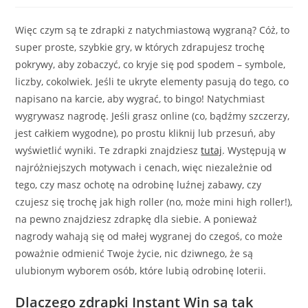
Więc czym są te zdrapki z natychmiastową wygraną? Cóż, to
super proste, szybkie gry, w których zdrapujesz trochę
pokrywy, aby zobaczyć, co kryje się pod spodem – symbole,
liczby, cokolwiek. Jeśli te ukryte elementy pasują do tego, co
napisano na karcie, aby wygrać, to bingo! Natychmiast
wygrywasz nagrodę. Jeśli grasz online (co, bądźmy szczerzy,
jest całkiem wygodne), po prostu kliknij lub przesuń, aby
wyświetlić wyniki. Te zdrapki znajdziesz
tutaj
. Występują w
najróżniejszych motywach i cenach, więc niezależnie od
tego, czy masz ochotę na odrobinę luźnej zabawy, czy
czujesz się trochę jak high roller (no, może mini high roller!),
na pewno znajdziesz zdrapkę dla siebie. A ponieważ
nagrody wahają się od małej wygranej do czegoś, co może
poważnie odmienić Twoje życie, nic dziwnego, że są
ulubionym wyborem osób, które lubią odrobinę loterii.
Dlaczego zdrapki Instant Win są tak