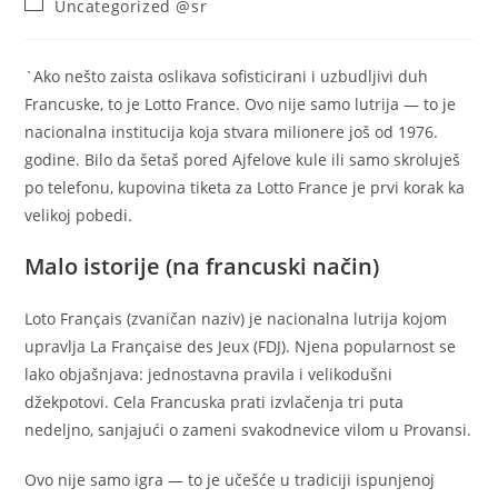
Post
Uncategorized @sr
category:
`Ako nešto zaista oslikava sofisticirani i uzbudljivi duh
Francuske, to je Lotto France. Ovo nije samo lutrija — to je
nacionalna institucija koja stvara milionere još od 1976.
godine. Bilo da šetaš pored Ajfelove kule ili samo skroluješ
po telefonu, kupovina tiketa za Lotto France je prvi korak ka
velikoj pobedi.
Malo istorije (na francuski način)
Loto Français (zvaničan naziv) je nacionalna lutrija kojom
upravlja La Française des Jeux (FDJ). Njena popularnost se
lako objašnjava: jednostavna pravila i velikodušni
džekpotovi. Cela Francuska prati izvlačenja tri puta
nedeljno, sanjajući o zameni svakodnevice vilom u Provansi.
Ovo nije samo igra — to je učešće u tradiciji ispunjenoj