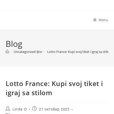
Skip
to
content
Menu
Blog
>
Uncategorized @sr
>
Lotto France: Kupi svoj tiket i igraj sa stilom
Lotto France: Kupi svoj tiket i
igraj sa stilom
Post
Post
Linda O
21 октобар 2025
author:
published: