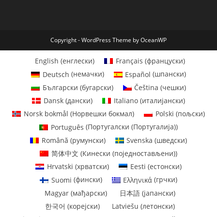
Copyright - WordPress Theme by OceanWP
English
(
енглески
)
Français
(
француски
)
Deutsch
(
немачки
)
Español
(
шпански
)
Български
(
бугарски
)
Čeština
(
чешки
)
Dansk
(
дански
)
Italiano
(
италијански
)
Norsk bokmål
(
Норвешки бокмал
)
Polski
(
пољски
)
Português
(
Португалски (Португалија)
)
Română
(
румунски
)
Svenska
(
шведски
)
简体中文
(
Кинески (поједностављени)
)
Hrvatski
(
хрватски
)
Eesti
(
естонски
)
Suomi
(
фински
)
Ελληνικά
(
грчки
)
Magyar
(
мађарски
)
日本語
(
јапански
)
한국어
(
корејски
)
Latviešu
(
летонски
)