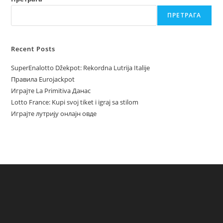
ПРЕТРАГА
Recent Posts
SuperEnalotto Džekpot: Rekordna Lutrija Italije
Правила Eurojackpot
Играјте La Primitiva Данас
Lotto France: Kupi svoj tiket i igraj sa stilom
Играјте лутрију онлајн овде