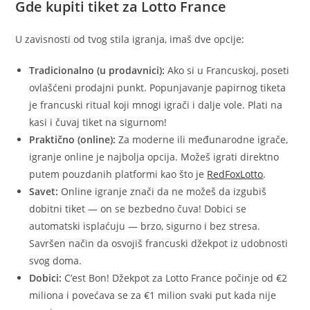
Gde kupiti tiket za Lotto France
U zavisnosti od tvog stila igranja, imaš dve opcije:
Tradicionalno (u prodavnici):
Ako si u Francuskoj, poseti
ovlašćeni prodajni punkt. Popunjavanje papirnog tiketa
je francuski ritual koji mnogi igrači i dalje vole. Plati na
kasi i čuvaj tiket na sigurnom!
Praktično (online):
Za moderne ili međunarodne igrače,
igranje online je najbolja opcija. Možeš igrati direktno
putem pouzdanih platformi kao što je
RedFoxLotto
.
Savet:
Online igranje znači da ne možeš da izgubiš
dobitni tiket — on se bezbedno čuva! Dobici se
automatski isplaćuju — brzo, sigurno i bez stresa.
Savršen način da osvojiš francuski džekpot iz udobnosti
svog doma.
Dobici:
C’est Bon! Džekpot za Lotto France počinje od €2
miliona i povećava se za €1 milion svaki put kada nije