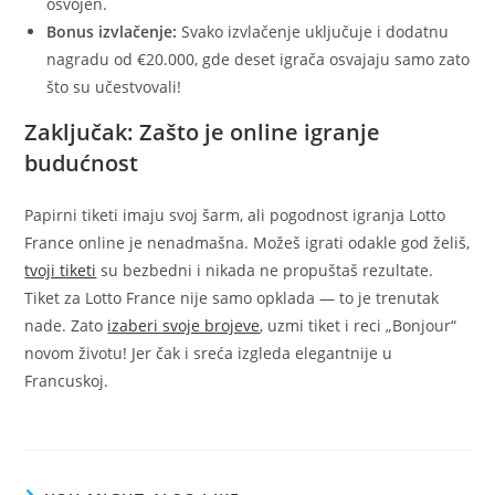
osvojen.
Bonus izvlačenje:
Svako izvlačenje uključuje i dodatnu
nagradu od €20.000, gde deset igrača osvajaju samo zato
što su učestvovali!
Zaključak: Zašto je online igranje
budućnost
Papirni tiketi imaju svoj šarm, ali pogodnost igranja Lotto
France online je nenadmašna. Možeš igrati odakle god želiš,
tvoji tiketi
su bezbedni i nikada ne propuštaš rezultate.
Tiket za Lotto France nije samo opklada — to je trenutak
nade. Zato
izaberi svoje brojeve
, uzmi tiket i reci „Bonjour“
novom životu! Jer čak i sreća izgleda elegantnije u
Francuskoj.