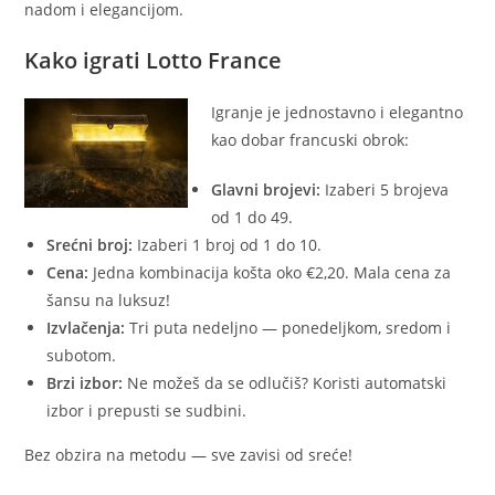
nadom i elegancijom.
Kako igrati Lotto France
Igranje je jednostavno i elegantno
kao dobar francuski obrok:
Glavni brojevi:
Izaberi 5 brojeva
od 1 do 49.
Srećni broj:
Izaberi 1 broj od 1 do 10.
Cena:
Jedna kombinacija košta oko €2,20. Mala cena za
šansu na luksuz!
Izvlačenja:
Tri puta nedeljno — ponedeljkom, sredom i
subotom.
Brzi izbor:
Ne možeš da se odlučiš? Koristi automatski
izbor i prepusti se sudbini.
Bez obzira na metodu — sve zavisi od sreće!