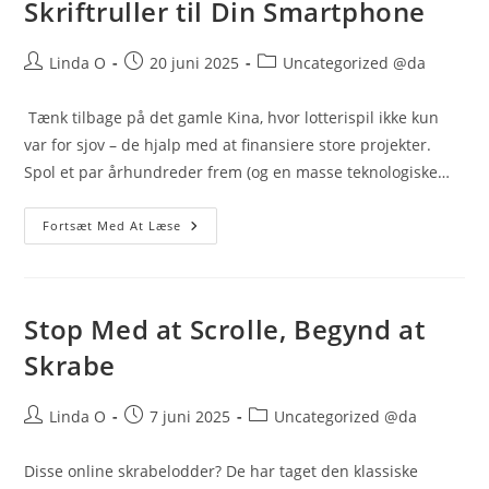
Skriftruller til Din Smartphone
Post
Post
Post
Linda O
20 juni 2025
Uncategorized @da
author:
published:
category:
Tænk tilbage på det gamle Kina, hvor lotterispil ikke kun
var for sjov – de hjalp med at finansiere store projekter.
Spol et par århundreder frem (og en masse teknologiske…
Keno
Fortsæt Med At Læse
Online:
Fra
Gamle
Skriftruller
Til
Din
Stop Med at Scrolle, Begynd at
Smartphone
Skrabe
Post
Post
Post
Linda O
7 juni 2025
Uncategorized @da
author:
published:
category:
Disse online skrabelodder? De har taget den klassiske