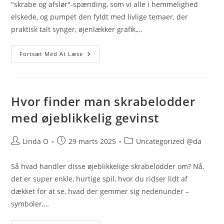
"skrabe og afslør"-spænding, som vi alle i hemmelighed
elskede, og pumpet den fyldt med livlige temaer, der
praktisk talt synger, øjenlækker grafik,…
Stop
Fortsæt Med At Læse
Med
At
Scrolle,
Begynd
At
Skrabe
Hvor finder man skrabelodder
med øjeblikkelig gevinst
Post
Post
Post
Linda O
29 marts 2025
Uncategorized @da
author:
published:
category:
Så hvad handler disse øjeblikkelige skrabelodder om? Nå,
det er super enkle, hurtige spil, hvor du ridser lidt af
dækket for at se, hvad der gemmer sig nedenunder –
symboler,…