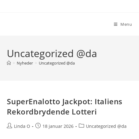
Skip
to
content
Menu
Uncategorized @da
>
Nyheder
>
Uncategorized @da
SuperEnalotto Jackpot: Italiens
Rekordbrydende Lotteri
Post
Post
Post
Linda O
18 januar 2026
Uncategorized @da
author:
published:
category: