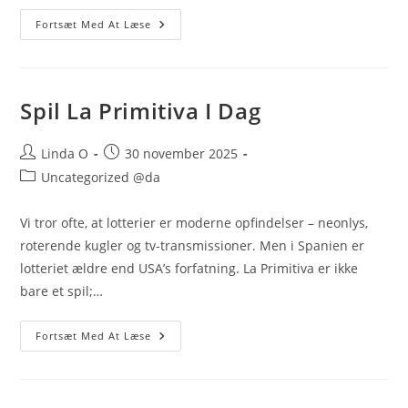
Eurojackpot-
Fortsæt Med At Læse
Regler
Spil La Primitiva I Dag
Post
Post
Linda O
30 november 2025
author:
published:
Post
Uncategorized @da
category:
Vi tror ofte, at lotterier er moderne opfindelser – neonlys,
roterende kugler og tv-transmissioner. Men i Spanien er
lotteriet ældre end USA’s forfatning. La Primitiva er ikke
bare et spil;…
Spil
Fortsæt Med At Læse
La
Primitiva
I
Dag