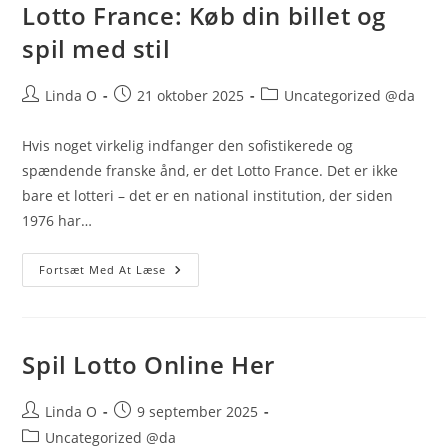
Lotto France: Køb din billet og
spil med stil
Post
Post
Post
Linda O
21 oktober 2025
Uncategorized @da
author:
published:
category:
Hvis noget virkelig indfanger den sofistikerede og
spændende franske ånd, er det Lotto France. Det er ikke
bare et lotteri – det er en national institution, der siden
1976 har…
Lotto
Fortsæt Med At Læse
France:
Køb
Din
Billet
Og
Spil
Spil Lotto Online Her
Med
Stil
Post
Post
Linda O
9 september 2025
author:
published:
Post
Uncategorized @da