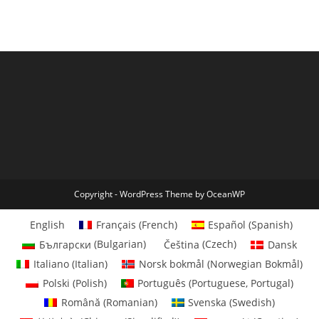
Copyright - WordPress Theme by OceanWP
English
Français
(
French
)
Español
(
Spanish
)
Български
(
Bulgarian
)
Čeština
(
Czech
)
Dansk
Italiano
(
Italian
)
Norsk bokmål
(
Norwegian Bokmål
)
Polski
(
Polish
)
Português
(
Portuguese, Portugal
)
Română
(
Romanian
)
Svenska
(
Swedish
)