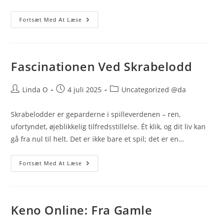
En
Fortsæt Med At Læse
Guide
Til
El
Gordo
De
La
Fascinationen Ved Skrabelodd
Primitiva
Post
Post
Post
Linda O
4 juli 2025
Uncategorized @da
author:
published:
category:
Skrabelodder er geparderne i spilleverdenen – ren,
ufortyndet, øjeblikkelig tilfredsstillelse. Ét klik, og dit liv kan
gå fra nul til helt. Det er ikke bare et spil; det er en…
Fascinationen
Fortsæt Med At Læse
Ved
Skrabelodd
Keno Online: Fra Gamle