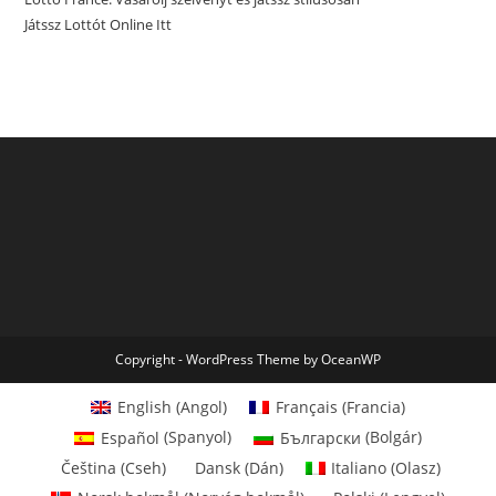
Játssz Lottót Online Itt
Copyright - WordPress Theme by OceanWP
English
(
Angol
)
Français
(
Francia
)
Español
(
Spanyol
)
Български
(
Bolgár
)
Čeština
(
Cseh
)
Dansk
(
Dán
)
Italiano
(
Olasz
)