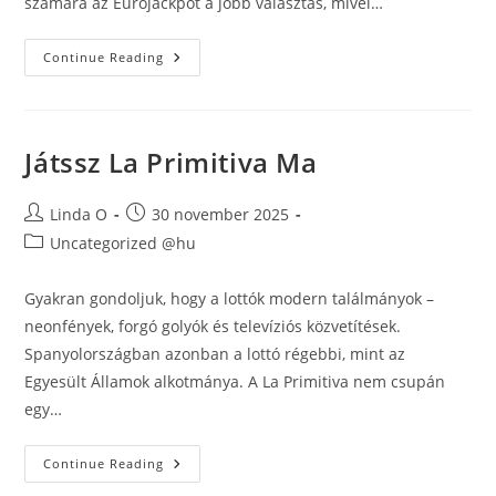
számára az Eurojackpot a jobb választás, mivel…
Eurojackpot
Continue Reading
Szabályok
Játssz La Primitiva Ma
Post
Post
Linda O
30 november 2025
author:
published:
Post
Uncategorized @hu
category:
Gyakran gondoljuk, hogy a lottók modern találmányok –
neonfények, forgó golyók és televíziós közvetítések.
Spanyolországban azonban a lottó régebbi, mint az
Egyesült Államok alkotmánya. A La Primitiva nem csupán
egy…
Játssz
Continue Reading
La
Primitiva