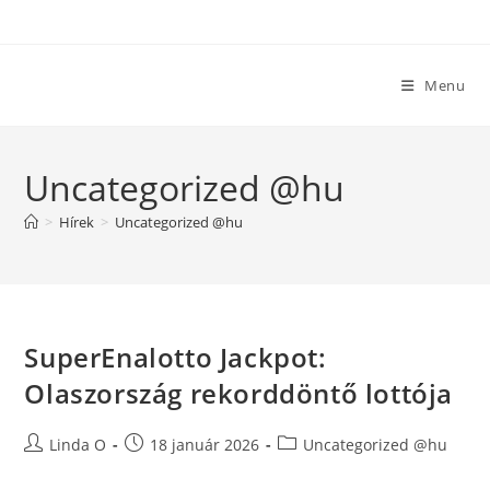
Skip
to
content
Menu
Uncategorized @hu
>
Hírek
>
Uncategorized @hu
SuperEnalotto Jackpot:
Olaszország rekorddöntő lottója
Post
Post
Post
Linda O
18 január 2026
Uncategorized @hu
author:
published:
category: