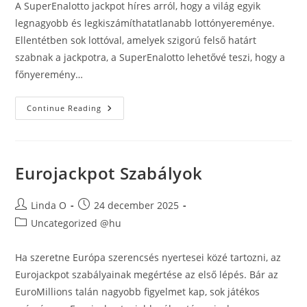
A SuperEnalotto jackpot híres arról, hogy a világ egyik
legnagyobb és legkiszámíthatatlanabb lottónyereménye.
Ellentétben sok lottóval, amelyek szigorú felső határt
szabnak a jackpotra, a SuperEnalotto lehetővé teszi, hogy a
főnyeremény…
SuperEnalotto
Continue Reading
Jackpot:
Olaszország
Rekorddöntő
Lottója
Eurojackpot Szabályok
Post
Post
Linda O
24 december 2025
author:
published:
Post
Uncategorized @hu
category:
Ha szeretne Európa szerencsés nyertesei közé tartozni, az
Eurojackpot szabályainak megértése az első lépés. Bár az
EuroMillions talán nagyobb figyelmet kap, sok játékos