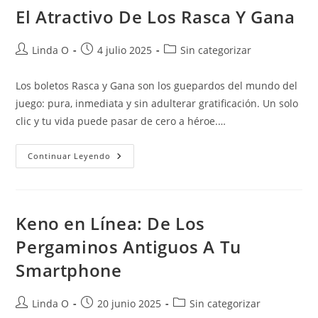
Primitiva
El Atractivo De Los Rasca Y Gana
Autor
Publicación
Categoría
Linda O
4 julio 2025
Sin categorizar
de
de
de
la
la
la
Los boletos Rasca y Gana son los guepardos del mundo del
entrada:
entrada:
entrada:
juego: pura, inmediata y sin adulterar gratificación. Un solo
clic y tu vida puede pasar de cero a héroe.…
El
Continuar Leyendo
Atractivo
De
Los
Rasca
Y
Gana
Keno en Línea: De Los
Pergaminos Antiguos A Tu
Smartphone
Autor
Publicación
Categoría
Linda O
20 junio 2025
Sin categorizar
de
de
de