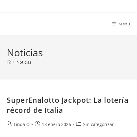
Ir
al
contenido
Menú
Noticias
>
Noticias
SuperEnalotto Jackpot: La lotería
récord de Italia
Autor
Publicación
Categoría
Linda O
18 enero 2026
Sin categorizar
de
de
de
la
la
la