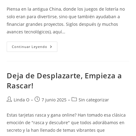
la
la
la
Piensa en la antigua China, donde los juegos de lotería no
entrada:
entrada:
entrada:
solo eran para divertirse, sino que también ayudaban a
financiar grandes proyectos. Siglos después (y muchos
avances tecnológicos), aquí…
Keno
Continuar Leyendo
En
Línea:
De
Los
Pergaminos
Antiguos
Deja de Desplazarte, Empieza a
A
Tu
Rascar!
Smartphone
Autor
Publicación
Categoría
Linda O
7 junio 2025
Sin categorizar
de
de
de
la
la
la
Estas tarjetas rasca y gana online? Han tomado esa clásica
entrada:
entrada:
entrada:
emoción de "rasca y descubre" que todos adorábamos en
secreto y la han llenado de temas vibrantes que