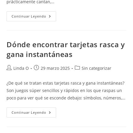
prácticamente cantan,…
Deja
Continuar Leyendo
De
Desplazarte,
Empieza
A
Rascar!
Dónde encontrar tarjetas rasca y
gana instantáneas
Autor
Publicación
Categoría
Linda O
29 marzo 2025
Sin categorizar
de
de
de
la
la
la
¿De qué se tratan estas tarjetas rasca y gana instantáneas?
entrada:
entrada:
entrada:
Son juegos súper sencillos y rápidos en los que raspas un
poco para ver qué se esconde debajo: símbolos, números,…
Dónde
Continuar Leyendo
Encontrar
Tarjetas
Rasca
Y