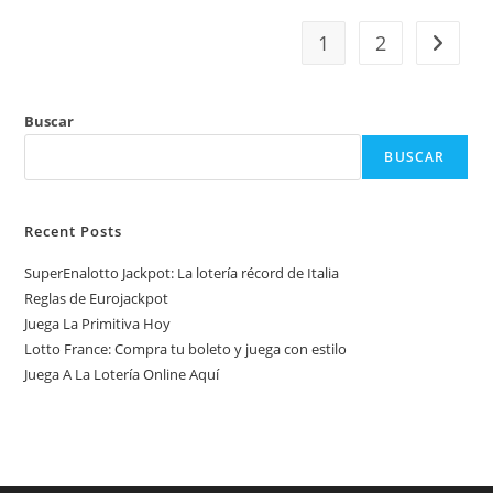
Gana
Instantáneas
1
2
Ir a la 
Buscar
BUSCAR
Recent Posts
SuperEnalotto Jackpot: La lotería récord de Italia
Reglas de Eurojackpot
Juega La Primitiva Hoy
Lotto France: Compra tu boleto y juega con estilo
Juega A La Lotería Online Aquí