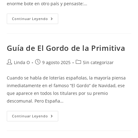
enorme bote en otro país y pensaste:…
Juega
Continuar Leyendo
A
La
Lotería
Online
Aquí
Guía de El Gordo de la Primitiva
Autor
Publicación
Categoría
Linda O
9 agosto 2025
Sin categorizar
de
de
de
la
la
la
Cuando se habla de loterías españolas, la mayoría piensa
entrada:
entrada:
entrada:
inmediatamente en el famoso “El Gordo” de Navidad, ese
que aparece en todos los titulares por su premio
descomunal. Pero España…
Guía
Continuar Leyendo
De
El
Gordo
De
La