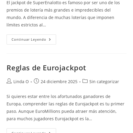
El jackpot de SuperEnalotto es famoso por ser uno de los
entrada:
entrada:
entrada:
premios de lotería más grandes e impredecibles del
mundo. A diferencia de muchas loterías que imponen
límites estrictos al…
SuperEnalotto
Continuar Leyendo
Jackpot:
La
Lotería
Récord
De
Italia
Reglas de Eurojackpot
Autor
Publicación
Categoría
Linda O
24 diciembre 2025
Sin categorizar
de
de
de
la
la
la
Si quieres estar entre los afortunados ganadores de
entrada:
entrada:
entrada:
Europa, comprender las reglas de Eurojackpot es tu primer
paso. Aunque EuroMillions pueda atraer más atención,
para muchos jugadores Eurojackpot es la…