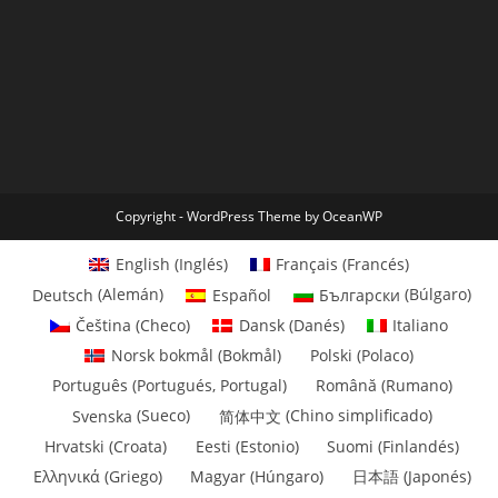
Copyright - WordPress Theme by OceanWP
English
(
Inglés
)
Français
(
Francés
)
Deutsch
(
Alemán
)
Español
Български
(
Búlgaro
)
Čeština
(
Checo
)
Dansk
(
Danés
)
Italiano
Norsk bokmål
(
Bokmål
)
Polski
(
Polaco
)
Português
(
Portugués, Portugal
)
Română
(
Rumano
)
Svenska
(
Sueco
)
简体中文
(
Chino simplificado
)
Hrvatski
(
Croata
)
Eesti
(
Estonio
)
Suomi
(
Finlandés
)
Ελληνικά
(
Griego
)
Magyar
(
Húngaro
)
日本語
(
Japonés
)