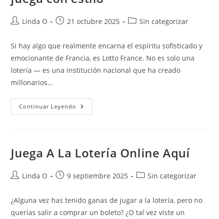
Autor
Publicación
Categoría
Linda O
21 octubre 2025
Sin categorizar
de
de
de
la
la
la
Si hay algo que realmente encarna el espíritu sofisticado y
entrada:
entrada:
entrada:
emocionante de Francia, es Lotto France. No es solo una
lotería — es una institución nacional que ha creado
millonarios…
Lotto
Continuar Leyendo
France:
Compra
Tu
Boleto
Y
Juega
Juega A La Lotería Online Aquí
Con
Estilo
Autor
Publicación
Categoría
Linda O
9 septiembre 2025
Sin categorizar
de
de
de
la
la
la
¿Alguna vez has tenido ganas de jugar a la lotería, pero no
entrada:
entrada:
entrada:
querías salir a comprar un boleto? ¿O tal vez viste un