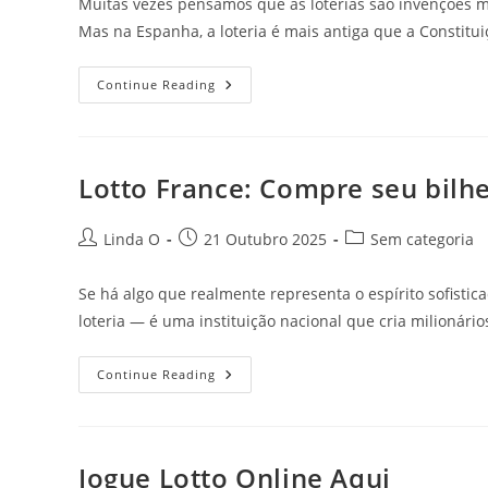
Muitas vezes pensamos que as loterias são invenções mo
Mas na Espanha, a loteria é mais antiga que a Constitu
Jogue
Continue Reading
La
Primitiva
Hoje
Lotto France: Compre seu bilhe
Post
Post
Post
Linda O
21 Outubro 2025
Sem categoria
author:
published:
category:
Se há algo que realmente representa o espírito sofisti
loteria — é uma instituição nacional que cria milionári
Lotto
Continue Reading
France:
Compre
Seu
Bilhete
E
Jogue
Jogue Lotto Online Aqui
Com