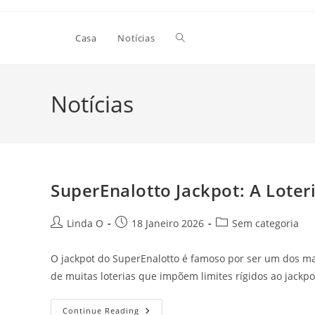
Skip
to
Toggle
Casa
Notícias
content
website
Notícias
search
SuperEnalotto Jackpot: A Loteri
Post
Post
Post
Linda O
18 Janeiro 2026
Sem categoria
author:
published:
category:
O jackpot do SuperEnalotto é famoso por ser um dos ma
de muitas loterias que impõem limites rígidos ao jackpo
SuperEnalotto
Continue Reading