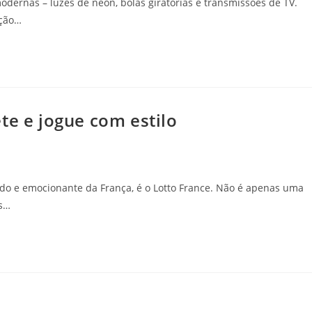
dernas – luzes de néon, bolas giratórias e transmissões de TV.
ição…
te e jogue com estilo
cado e emocionante da França, é o Lotto France. Não é apenas uma
os…