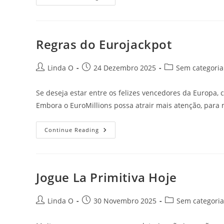
Jackpot:
A
Loteria
Recordista
Da
Itália
Regras do Eurojackpot
Post
Post
Post
Linda O
24 Dezembro 2025
Sem categoria
author:
published:
category:
Se deseja estar entre os felizes vencedores da Europa,
Embora o EuroMillions possa atrair mais atenção, para
Regras
Continue Reading
Do
Eurojackpot
Jogue La Primitiva Hoje
Post
Post
Post
Linda O
30 Novembro 2025
Sem categoria
author:
published:
category: