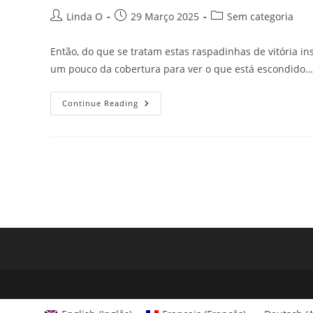
Post
Post
Post
Linda O
29 Março 2025
Sem categoria
author:
published:
category:
Então, do que se tratam estas raspadinhas de vitória i
um pouco da cobertura para ver o que está escondido…
Onde
Continue Reading
Encontrar
Raspadinhas
Instantâneas