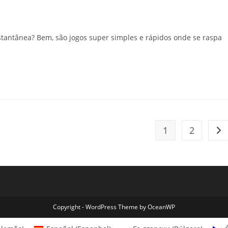
nstantânea? Bem, são jogos super simples e rápidos onde se raspa
1
2
Go 
Copyright - WordPress Theme by OceanWP