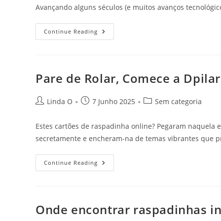
Avançando alguns séculos (e muitos avanços tecnológic
Keno
Continue Reading
Online:
Dos
Pergaminhos
Antigos
Para
O
Pare de Rolar, Comece a Dpilar
Seu
Smartphone
Post
Post
Post
Linda O
7 Junho 2025
Sem categoria
author:
published:
category:
Estes cartões de raspadinha online? Pegaram naquela 
secretamente e encheram-na de temas vibrantes que pr
Pare
Continue Reading
De
Rolar,
Comece
A
Dpilar
Onde encontrar raspadinhas i