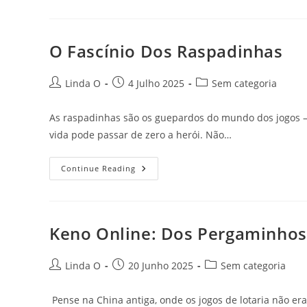
O
El
Gordo
De
La
O Fascínio Dos Raspadinhas
Primitiva
Post
Post
Post
Linda O
4 Julho 2025
Sem categoria
author:
published:
category:
As raspadinhas são os guepardos do mundo dos jogos – sa
vida pode passar de zero a herói. Não…
O
Continue Reading
Fascínio
Dos
Raspadinhas
Keno Online: Dos Pergaminhos
Post
Post
Post
Linda O
20 Junho 2025
Sem categoria
author:
published:
category:
Pense na China antiga, onde os jogos de lotaria não e