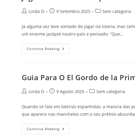
Estilo
Post
Post
Post
Linda O
9 Setembro 2025
Sem categoria
author:
published:
category:
Já alguma vez teve vontade de jogar na lotaria, mas se
um enorme jackpot noutro país e pensado: “Que…
Jogue
Continue Reading
Lotto
Online
Aqui
Guia Para O El Gordo de la Prim
Post
Post
Post
Linda O
9 Agosto 2025
Sem categoria
author:
published:
category:
Quando se fala em loterias espanholas, a maioria das p
que aparece nas manchetes com o seu prêmio absurd
Guia
Continue Reading
Para