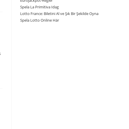
Eurojackpot‑Regler
Spela La Primitiva Idag
Lotto France: Biletini Al ve Şık Bir Şekilde Oyna
Spela Lotto Online Här
s