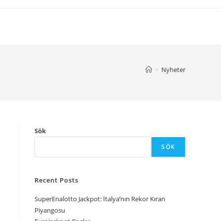
>
Nyheter
Sök
SÖK
Recent Posts
SuperEnalotto Jackpot: İtalya’nın Rekor Kıran
Piyangosu