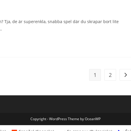
 Tja, de är superenkla, snabba spel där du skrapar bort lite
,…
1
2
Gå 
Copyright - WordPress Theme by OceanWP