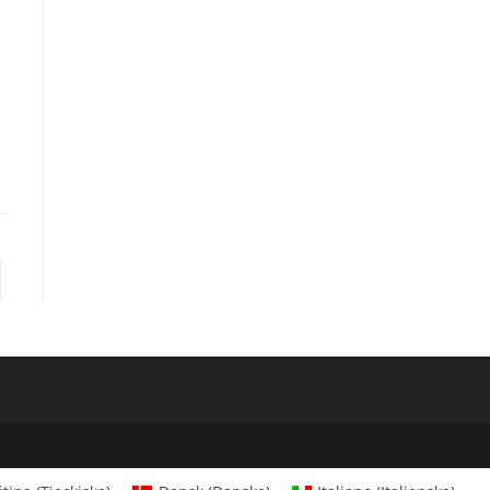
till nästa sida