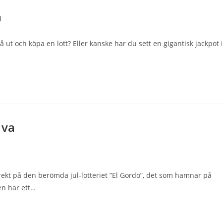
d
å ut och köpa en lott? Eller kanske har du sett en gigantisk jackpot 
iva
rekt på den berömda jul-lotteriet ”El Gordo”, det som hamnar på
en har ett…