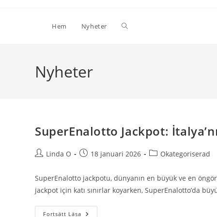
Hoppa
till
Slå
Hem
Nyheter
innehållet
på/av
Nyheter
webbplatssökning
SuperEnalotto Jackpot: İtalya’
Inläggsförfattare:
Inlägget
Inläggskategori:
Linda O
18 januari 2026
Okategoriserad
publicerat:
SuperEnalotto jackpotu, dünyanın en büyük ve en öngörü
jackpot için katı sınırlar koyarken, SuperEnalotto’da bü
SuperEnalotto
Fortsätt Läsa