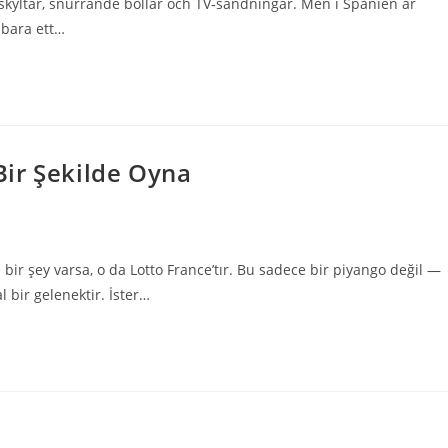
nskyltar, snurrande bollar och TV‑sändningar. Men i Spanien är
e bara ett…
 Bir Şekilde Oyna
bir şey varsa, o da Lotto France’tır. Bu sadece bir piyango değil —
 bir gelenektir. İster…