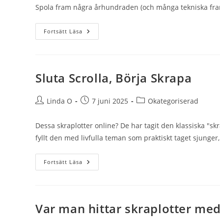
Spola fram några århundraden (och många tekniska fra
Keno
Fortsätt Läsa
Online:
Från
Forntida
Skriftrullar
Till
Din
Sluta Scrolla, Börja Skrapa
Smartphone
Inläggsförfattare:
Inlägget
Inläggskategori:
Linda O
7 juni 2025
Okategoriserad
publicerat:
Dessa skraplotter online? De har tagit den klassiska "s
fyllt den med livfulla teman som praktiskt taget sjunger
Sluta
Fortsätt Läsa
Scrolla,
Börja
Skrapa
Var man hittar skraplotter med