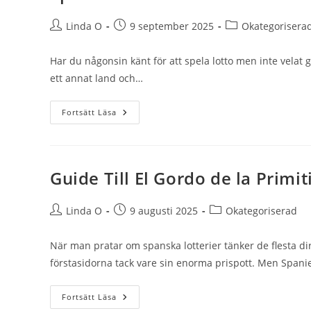
Oyna
Inläggsförfattare:
Inlägget
Inläggskategori:
Linda O
9 september 2025
Okategorisera
publicerat:
Har du någonsin känt för att spela lotto men inte velat g
ett annat land och…
Spela
Fortsätt Läsa
Lotto
Online
Här
Guide Till El Gordo de la Primit
Inläggsförfattare:
Inlägget
Inläggskategori:
Linda O
9 augusti 2025
Okategoriserad
publicerat:
När man pratar om spanska lotterier tänker de flesta di
förstasidorna tack vare sin enorma prispott. Men Spani
Guide
Fortsätt Läsa
Till