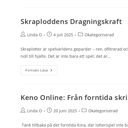
El
Gordo
De
La
Primitiva
Skraploddens Dragningskraft
Inläggsförfattare:
Inlägget
Inläggskategori:
Linda O
4 juli 2025
Okategoriserad
publicerat:
Skraplotter är spelvärldens geparder – ren, ofiltrerad och
noll till hjälte. Det är inte bara ett spel; det är…
Skraploddens
Fortsätt Läsa
Dragningskraft
Keno Online: Från forntida skri
Inläggsförfattare:
Inlägget
Inläggskategori:
Linda O
20 juni 2025
Okategoriserad
publicerat:
Tänk tillbaka på det forntida Kina, där lotterispel inte bar