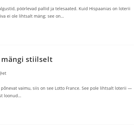
lgustid, pöörlevad pallid ja telesaated. Kuid Hispaanias on loterii
va ei ole lihtsalt mäng; see on…
mängi stiilselt
@et
õnevat vaimu, siis on see Lotto France. See pole lihtsalt loterii —
ast loonud…