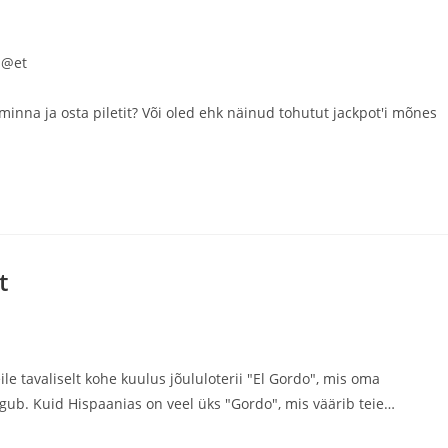
 @et
minna ja osta piletit? Või oled ehk näinud tohutut jackpot'i mõnes
t
e tavaliselt kohe kuulus jõululoterii "El Gordo", mis oma
ogub. Kuid Hispaanias on veel üks "Gordo", mis väärib teie…