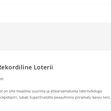
Rekordiline Loterii
et
mist on ühe maailma suurima ja ettearvamatuma loteriivõiduga.
jackpotipiiri, lubab SuperEnalotto peaauhinna piiramatu kasvu seni,