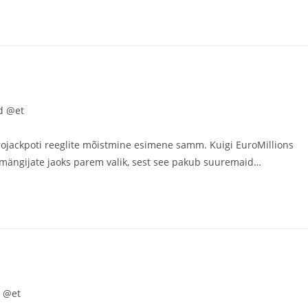
d @et
Eurojackpoti reeglite mõistmine esimene samm. Kuigi EuroMillions
mängijate jaoks parem valik, sest see pakub suuremaid…
d @et