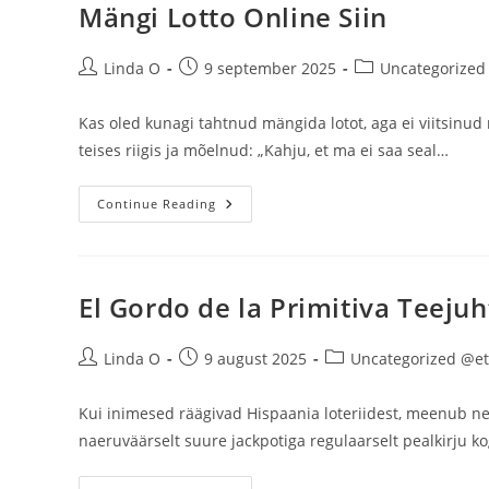
Mängi
Mängi Lotto Online Siin
Stiilselt
Post
Post
Post
Linda O
9 september 2025
Uncategorized
author:
published:
category:
Kas oled kunagi tahtnud mängida lotot, aga ei viitsinud 
teises riigis ja mõelnud: „Kahju, et ma ei saa seal…
Mängi
Continue Reading
Lotto
Online
Siin
El Gordo de la Primitiva Teejuh
Post
Post
Post
Linda O
9 august 2025
Uncategorized @et
author:
published:
category:
Kui inimesed räägivad Hispaania loteriidest, meenub neil
naeruväärselt suure jackpotiga regulaarselt pealkirju k