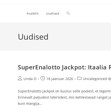
Skip
to
Toggle
Avaleht
Uudised
content
website
Uudised
search
SuperEnalotto Jackpot: Itaalia 
Post
Post
Post
Linda O
18 jaanuar 2026
Uncategorized @
author:
published:
category:
SuperEnalotto jackpot on kuulus selle poolest, et tege
Erinevalt paljudest loteriidest, mis kehtestavad ranget 
kuni mängija…