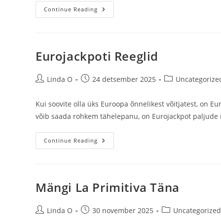
SuperEnalotto
Continue Reading
Jackpot:
Itaalia
Rekordiline
Loterii
Eurojackpoti Reeglid
Post
Post
Post
Linda O
24 detsember 2025
Uncategorize
author:
published:
category:
Kui soovite olla üks Euroopa õnnelikest võitjatest, on 
võib saada rohkem tähelepanu, on Eurojackpot paljude 
Eurojackpoti
Continue Reading
Reeglid
Mängi La Primitiva Täna
Post
Post
Post
Linda O
30 november 2025
Uncategorize
author:
published:
category: