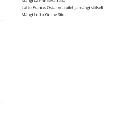
Mängi La Primitiva Täna
Lotto France: Osta oma pilet ja mängi stiilselt
Mängi Lotto Online Siin