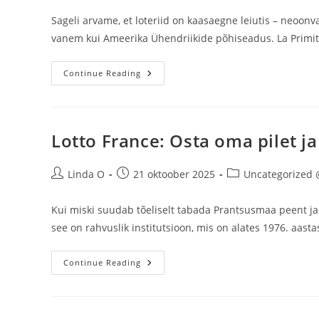
Sageli arvame, et loteriid on kaasaegne leiutis – neoonva
vanem kui Ameerika Ühendriikide põhiseadus. La Primiti
Mängi
Continue Reading
La
Primitiva
Täna
Lotto France: Osta oma pilet ja 
Post
Post
Post
Linda O
21 oktoober 2025
Uncategorized 
author:
published:
category:
Kui miski suudab tõeliselt tabada Prantsusmaa peent ja p
see on rahvuslik institutsioon, mis on alates 1976. aast
Lotto
Continue Reading
France:
Osta
Oma
Pilet
Ja