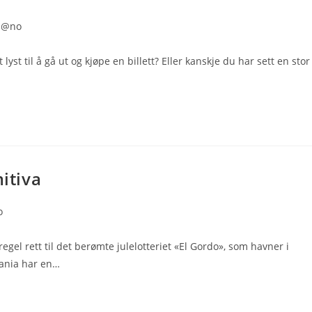
d @no
 lyst til å gå ut og kjøpe en billett? Eller kanskje du har sett en stor
mitiva
o
gel rett til det berømte julelotteriet «El Gordo», som havner i
pania har en…