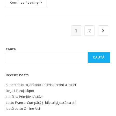
Unde
Continue Reading
Să
Găsești
Carduri
De
Răzuit
Cu
Câștig
1
2
Go to t
Instantaneu
Caută
CAUTĂ
Recent Posts
SuperEnalotto Jackpot: Loteria Record a Italiei
Reguli Eurojackpot
Joacă La Primitiva Astăzi
Lotto France: Cumpără-ți biletul și joacă cu stil
Joacă Lotto Online Aici