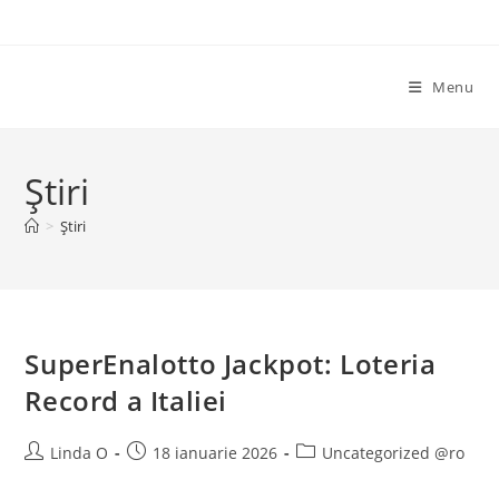
Skip
to
content
Menu
Ştiri
>
Ştiri
SuperEnalotto Jackpot: Loteria
Record a Italiei
Post
Post
Post
Linda O
18 ianuarie 2026
Uncategorized @ro
author:
published:
category: