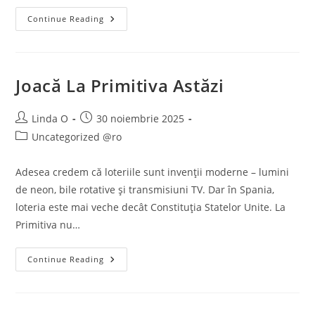
Reguli
Continue Reading
Eurojackpot
Joacă La Primitiva Astăzi
Post
Post
Linda O
30 noiembrie 2025
author:
published:
Post
Uncategorized @ro
category:
Adesea credem că loteriile sunt invenții moderne – lumini
de neon, bile rotative și transmisiuni TV. Dar în Spania,
loteria este mai veche decât Constituția Statelor Unite. La
Primitiva nu…
Joacă
Continue Reading
La
Primitiva
Astăzi