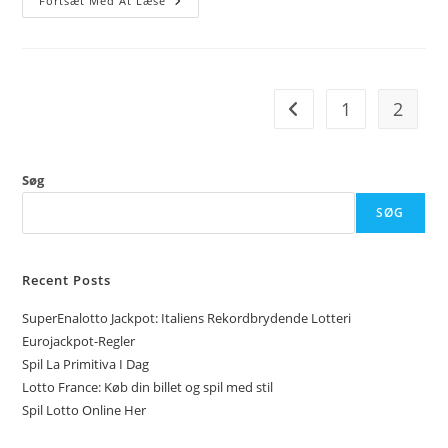
Hvorfor
Fortsæt Med At Læse
Arrangerer
Lande
Lotterier?
1
2
Go to the previous pag
Søg
SØG
Recent Posts
SuperEnalotto Jackpot: Italiens Rekordbrydende Lotteri
Eurojackpot-Regler
Spil La Primitiva I Dag
Lotto France: Køb din billet og spil med stil
Spil Lotto Online Her